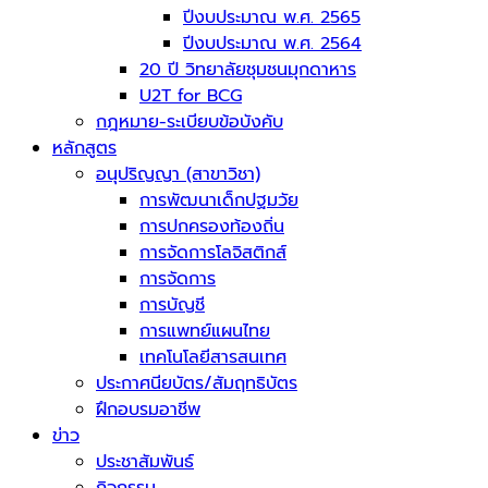
ปีงบประมาณ พ.ศ. 2565
ปีงบประมาณ พ.ศ. 2564
20 ปี วิทยาลัยชุมชนมุกดาหาร
U2T for BCG
กฎหมาย-ระเบียบข้อบังคับ
หลักสูตร
อนุปริญญา (สาขาวิชา)
การพัฒนาเด็กปฐมวัย
การปกครองท้องถิ่น
การจัดการโลจิสติกส์
การจัดการ
การบัญชี
การแพทย์แผนไทย
เทคโนโลยีสารสนเทศ
ประกาศนียบัตร/สัมฤทธิบัตร
ฝึกอบรมอาชีพ
ข่าว
ประชาสัมพันธ์
กิจกรรม