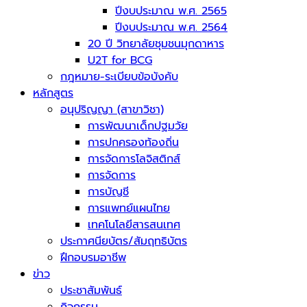
ปีงบประมาณ พ.ศ. 2565
ปีงบประมาณ พ.ศ. 2564
20 ปี วิทยาลัยชุมชนมุกดาหาร
U2T for BCG
กฎหมาย-ระเบียบข้อบังคับ
หลักสูตร
อนุปริญญา (สาขาวิชา)
การพัฒนาเด็กปฐมวัย
การปกครองท้องถิ่น
การจัดการโลจิสติกส์
การจัดการ
การบัญชี
การแพทย์แผนไทย
เทคโนโลยีสารสนเทศ
ประกาศนียบัตร/สัมฤทธิบัตร
ฝึกอบรมอาชีพ
ข่าว
ประชาสัมพันธ์
กิจกรรม