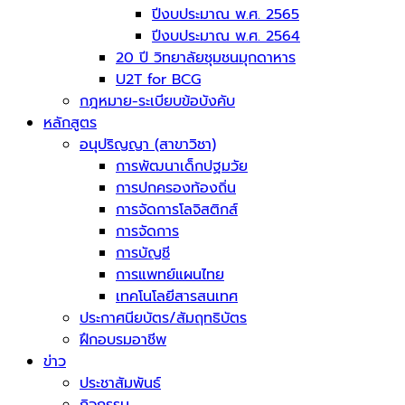
ปีงบประมาณ พ.ศ. 2565
ปีงบประมาณ พ.ศ. 2564
20 ปี วิทยาลัยชุมชนมุกดาหาร
U2T for BCG
กฎหมาย-ระเบียบข้อบังคับ
หลักสูตร
อนุปริญญา (สาขาวิชา)
การพัฒนาเด็กปฐมวัย
การปกครองท้องถิ่น
การจัดการโลจิสติกส์
การจัดการ
การบัญชี
การแพทย์แผนไทย
เทคโนโลยีสารสนเทศ
ประกาศนียบัตร/สัมฤทธิบัตร
ฝึกอบรมอาชีพ
ข่าว
ประชาสัมพันธ์
กิจกรรม