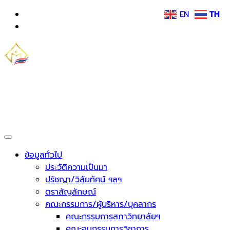
Skip
EN
TH
to
content
วิทยาลัยชุมชนมุกดาหาร
กระทรวงการอุดมศึกษา วิทยาศาสตร์ วิจัยและนวัตกรรม
ข้อมูลทั่วไป
ประวัติความเป็นมา
ปรัชญา/วิสัยทัศน์ ฯลฯ
ตราสัญลักษณ์
คณะกรรมการ/ผู้บริหาร/บุคลากร
คณะกรรมการสภาวิทยาลัยฯ
คณะอนุกรรมการวิชาการ