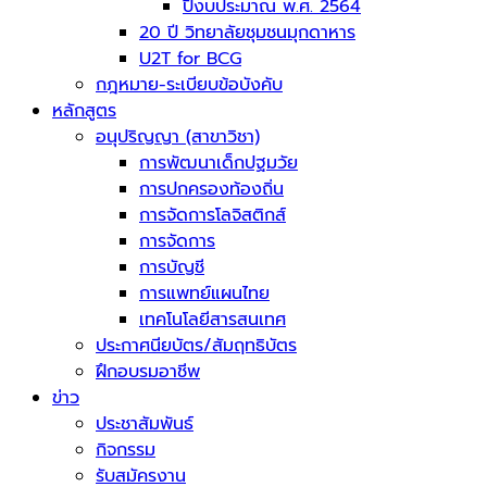
ปีงบประมาณ พ.ศ. 2564
20 ปี วิทยาลัยชุมชนมุกดาหาร
U2T for BCG
กฎหมาย-ระเบียบข้อบังคับ
หลักสูตร
อนุปริญญา (สาขาวิชา)
การพัฒนาเด็กปฐมวัย
การปกครองท้องถิ่น
การจัดการโลจิสติกส์
การจัดการ
การบัญชี
การแพทย์แผนไทย
เทคโนโลยีสารสนเทศ
ประกาศนียบัตร/สัมฤทธิบัตร
ฝึกอบรมอาชีพ
ข่าว
ประชาสัมพันธ์
กิจกรรม
รับสมัครงาน