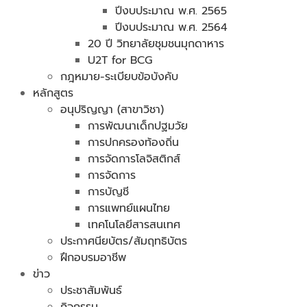
ปีงบประมาณ พ.ศ. 2565
ปีงบประมาณ พ.ศ. 2564
20 ปี วิทยาลัยชุมชนมุกดาหาร
U2T for BCG
กฎหมาย-ระเบียบข้อบังคับ
หลักสูตร
อนุปริญญา (สาขาวิชา)
การพัฒนาเด็กปฐมวัย
การปกครองท้องถิ่น
การจัดการโลจิสติกส์
การจัดการ
การบัญชี
การแพทย์แผนไทย
เทคโนโลยีสารสนเทศ
ประกาศนียบัตร/สัมฤทธิบัตร
ฝึกอบรมอาชีพ
ข่าว
ประชาสัมพันธ์
กิจกรรม