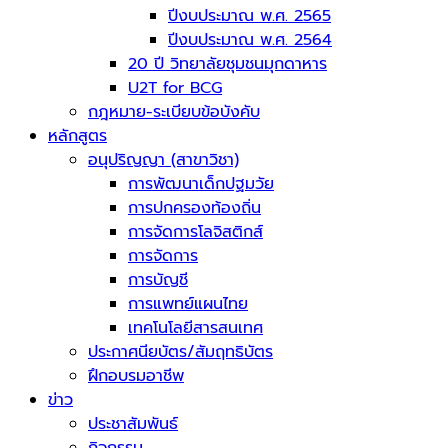
ปีงบประมาณ พ.ศ. 2565
ปีงบประมาณ พ.ศ. 2564
20 ปี วิทยาลัยชุมชนมุกดาหาร
U2T for BCG
กฎหมาย-ระเบียบข้อบังคับ
หลักสูตร
อนุปริญญา (สาขาวิชา)
การพัฒนาเด็กปฐมวัย
การปกครองท้องถิ่น
การจัดการโลจิสติกส์
การจัดการ
การบัญชี
การแพทย์แผนไทย
เทคโนโลยีสารสนเทศ
ประกาศนียบัตร/สัมฤทธิบัตร
ฝึกอบรมอาชีพ
ข่าว
ประชาสัมพันธ์
กิจกรรม