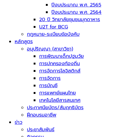
ปีงบประมาณ พ.ศ. 2565
ปีงบประมาณ พ.ศ. 2564
20 ปี วิทยาลัยชุมชนมุกดาหาร
U2T for BCG
กฎหมาย-ระเบียบข้อบังคับ
หลักสูตร
อนุปริญญา (สาขาวิชา)
การพัฒนาเด็กปฐมวัย
การปกครองท้องถิ่น
การจัดการโลจิสติกส์
การจัดการ
การบัญชี
การแพทย์แผนไทย
เทคโนโลยีสารสนเทศ
ประกาศนียบัตร/สัมฤทธิบัตร
ฝึกอบรมอาชีพ
ข่าว
ประชาสัมพันธ์
กิจกรรม