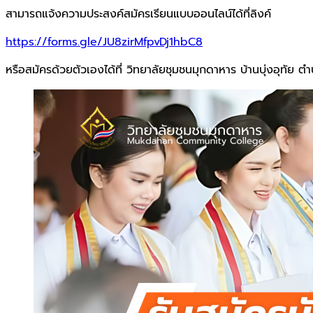
สามารถแจ้งความประสงค์สมัครเรียนแบบออนไลน์ได้ที่ลิงค์
https://forms.gle/JU8zirMfpvDj1hbC8
หรือสมัครด้วยตัวเองได้ที่ วิทยาลัยชุมชนมุกดาหาร บ้านบุ่งอุทั