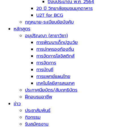
ปีงบประมาณ พ.ศ. 2564
20 ปี วิทยาลัยชุมชนมุกดาหาร
U2T for BCG
กฎหมาย-ระเบียบข้อบังคับ
หลักสูตร
อนุปริญญา (สาขาวิชา)
การพัฒนาเด็กปฐมวัย
การปกครองท้องถิ่น
การจัดการโลจิสติกส์
การจัดการ
การบัญชี
การแพทย์แผนไทย
เทคโนโลยีสารสนเทศ
ประกาศนียบัตร/สัมฤทธิบัตร
ฝึกอบรมอาชีพ
ข่าว
ประชาสัมพันธ์
กิจกรรม
รับสมัครงาน